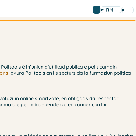
RM
. Politools è in’uniun d’utilitad publica e politicamain
aris
lavura Politools en ils secturs da la furmaziun politica
a votaziun online smartvote, èn obligads da respectar
maximala e per in’independenza en connex cun lur
’autur. La midada dals cuntegns, la colliaziun u l’utilisaziun