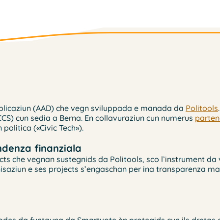
Applicaziun (AAD) che vegn sviluppada e manada da
Politools
r (CCS) cun sedia a Berna. En collavuraziun cun numerus
parten
 politica («Civic Tech»).
ndenza finanziala
ojects che vegnan sustegnids da Politools, sco l’instrument d
rganisaziun e ses projects s’engaschan per ina transparenza 
s codes da funtauna da Smartvote èn protegids cun ils dretgs d