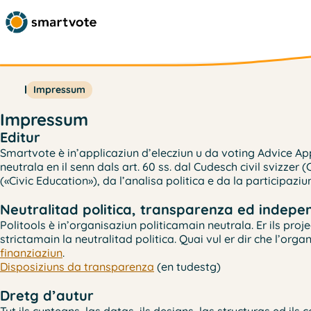
Impressum
Impressum
Editur
Smartvote è in’applicaziun d’elecziun u da voting Advice 
neutrala en il senn dals art. 60 ss. dal Cudesch civil svizze
(«Civic Education»), da l’analisa politica e da la participaziun
Neutralitad politica, transparenza ed indepe
Politools è in’organisaziun politicamain neutrala. Er ils pr
strictamain la neutralitad politica. Quai vul er dir che l’o
finanziaziun
.
Disposiziuns da transparenza
(en tudestg)
Dretg d’autur
Tut ils cuntegns, las datas, ils designs, las structuras ed il