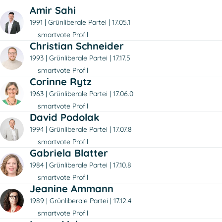
Amir Sahi
1991
Grünliberale Partei
17.05.1
smartvote Profil
Christian Schneider
1993
Grünliberale Partei
17.17.5
smartvote Profil
Corinne Rytz
1963
Grünliberale Partei
17.06.0
smartvote Profil
David Podolak
1994
Grünliberale Partei
17.07.8
smartvote Profil
Gabriela Blatter
1984
Grünliberale Partei
17.10.8
smartvote Profil
Jeanine Ammann
1989
Grünliberale Partei
17.12.4
smartvote Profil