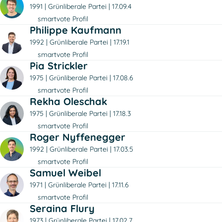
1991
Grünliberale Partei
17.09.4
smartvote Profil
Philippe Kaufmann
1992
Grünliberale Partei
17.19.1
smartvote Profil
Pia Strickler
1975
Grünliberale Partei
17.08.6
smartvote Profil
Rekha Oleschak
1975
Grünliberale Partei
17.18.3
smartvote Profil
Roger Nyffenegger
1992
Grünliberale Partei
17.03.5
smartvote Profil
Samuel Weibel
1971
Grünliberale Partei
17.11.6
smartvote Profil
Seraina Flury
1973
Grünliberale Partei
17.02.7