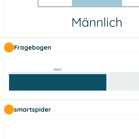
Männlich
Männlich
Weiblich
Nicht-binär
Keine Info
9
5
0
0
Fragebogen
Nein
smartspider