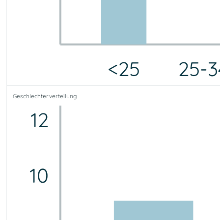
<25
25-3
<25
25-34
35-44
45-54
55-64
65-75
75+
Geschlechterverteilung
2
0
7
2
2
1
0
12
10