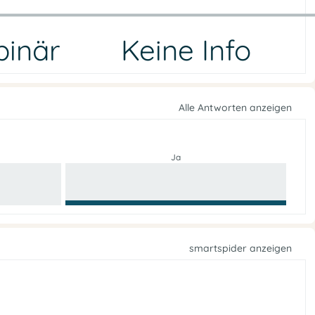
binär
Keine Info
Alle Antworten anzeigen
Ja
smartspider anzeigen
e
f
n
f
O
e
n
e
p
s
o
s
l
u
i
t
A
i
k