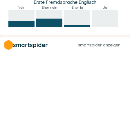
Erste Fremdsprache Englisch
Nein
Eher nein
Eher ja
Ja
smartspider
smartspider anzeigen
t
e
f
a
l
a
h
r
c
e
s
b
l
l
i
e
L
s
e
G