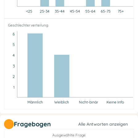
<25
25-34
35-44
45-54
55-64
65-75
75+
<25
25-34
35-44
45-54
55-64
65-75
75+
Geschlechterverteilung
0
2
4
0
3
1
0
6
5
4
3
2
1
Männlich
Weiblich
Nicht-binär
Keine Info
Männlich
Weiblich
Nicht-binär
Keine Info
6
4
0
0
Fragebogen
Alle Antworten anzeigen
Ausgewählte Frage