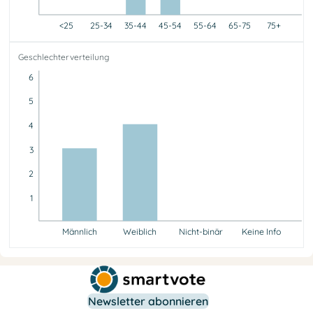
<25
25-34
35-44
45-54
55-64
65-75
75+
<25
25-34
35-44
45-54
55-64
65-75
75+
Geschlechterverteilung
0
0
4
3
0
0
0
6
5
4
3
2
1
Männlich
Weiblich
Nicht-binär
Keine Info
Männlich
Weiblich
Nicht-binär
Keine Info
3
4
0
0
Newsletter abonnieren