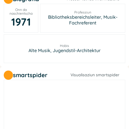
Onn da
Professiun
naschientscha
Bibliotheksbereichsleiter, Musik-
1971
Fachreferent
Hobis
Alte Musik, Jugendstil-Architektur
smartspider
Visualisaziun smartspider
a
l
a
r
e
b
i
l
d