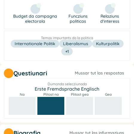
Budget da campagna
Funcziuns
Relaziuns
electorala
politicas
d'interess
Temas impurtants da la politica
Internationale Politik
Liberalismus
Kulturpolitik
+1
Questiunari
Mussar tut las respostas
Dumonda selecziunada
Erste Fremdsprache Englisch
Na
Plitost na
Plitost gea
Gea
Biografia
Mussar tut las infurmaziuns