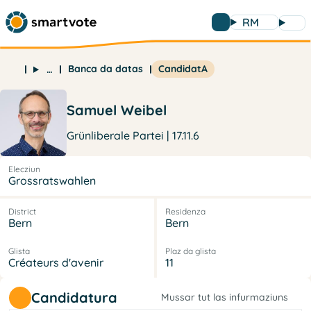
RM
Banca da datas
CandidatA
…
Samuel Weibel
Grünliberale Partei | 17.11.6
Elecziun
Grossratswahlen
District
Residenza
Bern
Bern
Glista
Plaz da glista
Créateurs d'avenir
11
Candidatura
Mussar tut las infurmaziuns