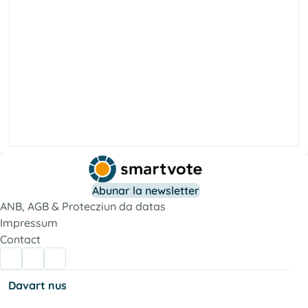
a
t
e
i
c
o
S
ì
d
n
Abunar la newsletter
e
t
i
ANB, AGB & Protecziun da datas
x
d
e
a
Impressum
t
l
S
a
i
Contact
c
o
s
Davart nus