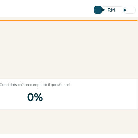
RM
Candidats ch'han cumplettà il questiunari
0%