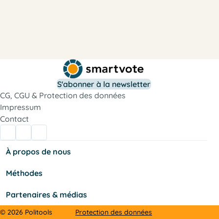
r
é
b
i
l
é
t
é
i
c
o
S
S'abonner à la newsletter
CG, CGU & Protection des données
Impressum
Contact
t
r
o
À propos de nous
f
l
a
i
c
Méthodes
o
s
t
a
Partenaires & médias
t
E
Protection des données
© 2026 Politools